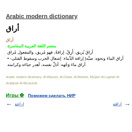
Arabic modern dictionary
أراق
أراق
معجم اللغة العربية المعاصرة
أراقَ يُريق، أَرِقْ، إراقةً، فهو مُريق، والمفعول مُراق
• أراق الماءَ ونحوَه: صبَّه| إراقة الدِّماء: إشعال الحرب وسقوط القتلى-
أراق ماءَ وَجْهه: أذلَّ نفسه، أهدر حياءَه وكرامته.
Arabic modern dictionary
.
Al-Waseet, Al-Ghani, Al-Muheet, Mu'jam Al-Lughah Al-
Arabiyah Al-Mu'asirah
.
Игры ⚽
Поможем сделать НИР
إراقة
إراعة