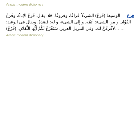
Arabic modern dictionary
فرغ
— الوسيط (فَرَغَ) الشيءُ ُ فَرَاغًا، وفروغًا: خَلا. يقال: فَرَغَ الإناءُ، وفَرَغَ
الفُؤَاد. و من الشيء: أتمَّه. و إلى الشيء، و له: قَصَدَهُ. ويقال في الوعيد:
لأفُرغَنَّ لك. وفي التنزيل العزيز: سَنَفْرُغُ لَكُمْ أَيُّهَا الثَّقَلانِ. (فَرُغَ)… …
Arabic modern dictionary