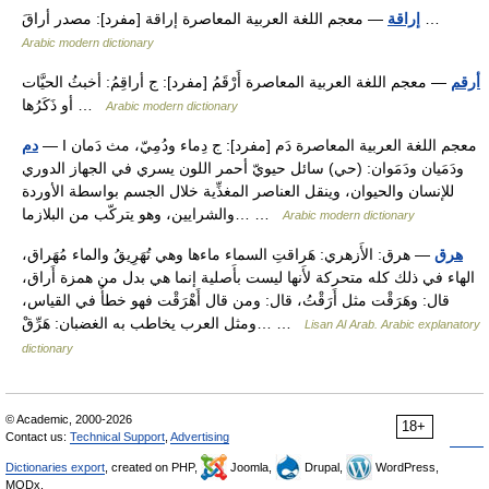
— معجم اللغة العربية المعاصرة إراقة [مفرد]: مصدر أراقَ …
إراقة
Arabic modern dictionary
أرقم
— معجم اللغة العربية المعاصرة أَرْقَمُ [مفرد]: ج أراقِمُ: أخبثُ الحيَّات
أو ذَكَرُها …
Arabic modern dictionary
— I معجم اللغة العربية المعاصرة دَم [مفرد]: ج دِماء ودُمِيّ، مث دَمان
دم
ودَمَيان ودَمَوان: (حي) سائل حيويّ أحمر اللون يسري في الجهاز الدوري
للإنسان والحيوان، وينقل العناصر المغذِّية خلال الجسم بواسطة الأوردة
والشرايين، وهو يتركّب من البلازما… …
Arabic modern dictionary
هرق
— هرق: الأَزهري: هَراقتِ السماء ماءها وهي تُهَرِيقُ والماء مُهَراق،
الهاء في ذلك كله متحركة لأَنها ليست بأَصلية إنما هي بدل من همزة أَراق،
قال: وهَرَقْت مثل أَرَقْتُ، قال: ومن قال أَهْرَقْت فهو خطأٌ في القياس،
ومثل العرب يخاطب به الغضبان: هَرِّقْ… …
Lisan Al Arab. Arabic explanatory
dictionary
© Academic, 2000-2026
18+
Contact us:
Technical Support
,
Advertising
Dictionaries export
, created on PHP,
Joomla,
Drupal,
WordPress,
MODx.