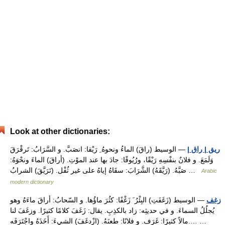
Look at other dictionaries:
ريق | راق |
— الوسيط (راقَ) الماءُ ونحوهُ ِ رَيْقا: انصَبَّ. و السَّرَابُ: تَرقْرَقَ
وَلَمَعَ. و فلانٌ بنفْسِهِ رَيْقًا، ورُيُوقًا: جادَ بها عند الموْتِ. (أراقَ) الماءَ ونحْوَهُ:
صَبَّهُ. (رَيَّقَهُ) الشَّرَابَ: سقَاهُ إياهُ على غير ثُفْل. (تَرَيَّقَ) الشرابُ …
Arabic
modern dictionary
زغف
— الوسيط (زَغَفَتِ) البِئْرُ َ زَغْفًا: كثُرَ ماؤُها. و السّحابُ: أراقَ ماءَهُ وهو
يُجلُلُ السماءَ. و في حديثِه: زاد بالكذِبِ. يقال: زَغَفَ كلامًا كثيرًا. وزغَفَ لنا
مالاً كثيرًا: غَرَف. و فلانًا: طعنَهُ. (ازْدغَفَ) الشيءَ: أَخَذَهُ واجْتَرَفَه.… …